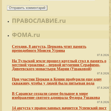
ПРАВОСЛАВИЕ.ru
ФОМА.ru
Сегодня, 8 августа, Церковь чтит память
преподобного Моисея Угрина
07.8.2026
На Тульской земле прошел круглый стол в память о
местной уроженке – первой игумении Серафимо-
Дивеевского монастыря Марии (Ушаковой)
07.8.2026
При участии Церкви в Кении пробурили еще одну
скважину, чтобы у людей была питьевая вода
07.8.2026
В Саранске создали самое большое в мире
изображение святого адмирала Федора Ушакова
07.8.2026
14 августа у православных начнется Успенский пост