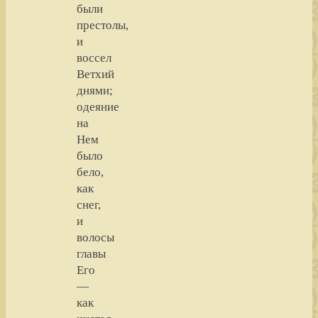
были
престолы,
и
воссел
Ветхий
днями;
одеяние
на
Нем
было
бело,
как
снег,
и
волосы
главы
Его
—
как