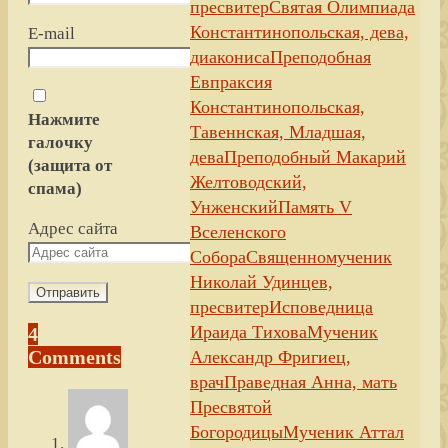
пресвитер
Святая Олимпиада
Константинопольская, дева,
E-mail
диакониса
Преподобная
Евпраксия
Константинопольская,
Нажмите
Тавеннская, Младшая,
галочку
дева
Преподобный Макарий
(защита от
Желтоводский,
спама)
Унженский
Память V
Адрес сайта
Вселенского
Собора
Священномученик
Николай Удинцев,
пресвитер
Исповедница
Ираида Тихова
Мученик
4
Comments
Александр Фригиец,
врач
Праведная Анна, мать
Пресвятой
Богородицы
Мученик Аттал