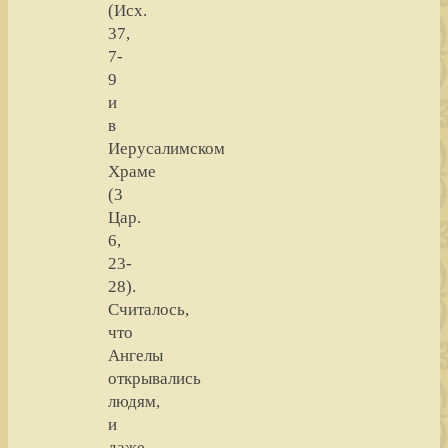
(Исх.
37,
7-
9
и
в
Иерусалимском
Храме
(3
Цар.
6,
23-
28).
Считалось,
что
Ангелы
открывались
людям,
и
даже