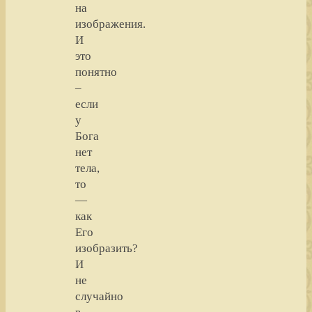
на
изображения.
И
это
понятно
–
если
у
Бога
нет
тела,
то
—
как
Его
изобразить?
И
не
случайно