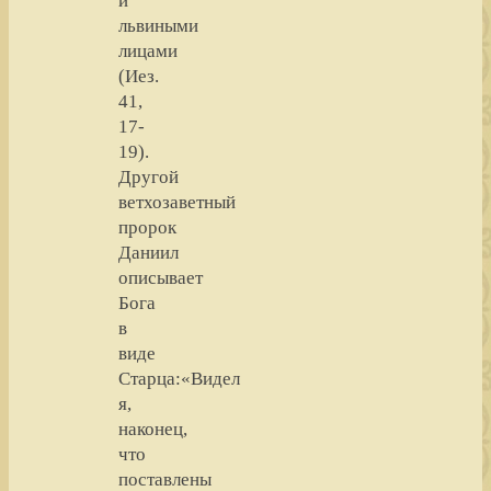
и
львиными
лицами
(Иез.
41,
17-
19).
Другой
ветхозаветный
пророк
Даниил
описывает
Бога
в
виде
Старца:«Видел
я,
наконец,
что
поставлены