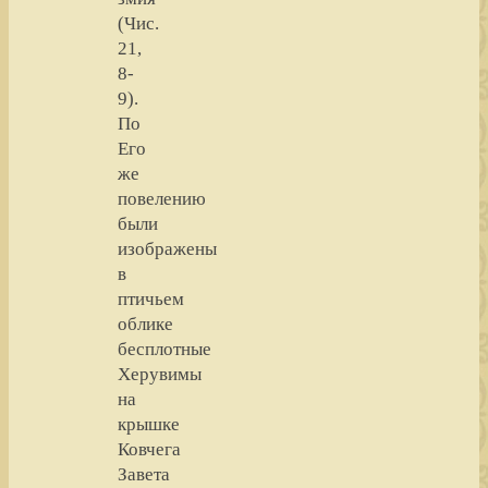
(Чис.
21,
8-
9).
По
Его
же
повелению
были
изображены
в
птичьем
облике
бесплотные
Херувимы
на
крышке
Ковчега
Завета