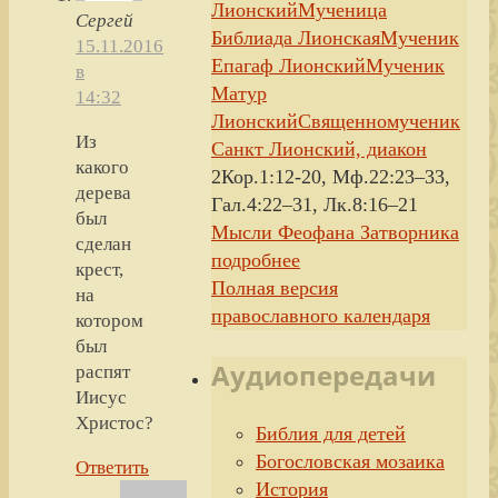
Лионский
Мученица
Сергей
Библиада Лионская
Мученик
15.11.2016
Епагаф Лионский
Мученик
в
Матур
14:32
Лионский
Священномученик
Из
Санкт Лионский, диакон
какого
2Кор.1:12-20, Мф.22:23–33,
дерева
Гал.4:22–31, Лк.8:16–21
был
Мысли Феофана Затворника
сделан
подробнее
крест,
Полная версия
на
православного календаря
котором
был
Аудиопередачи
распят
Иисус
Христос?
Библия для детей
Богословская мозаика
Ответить
История