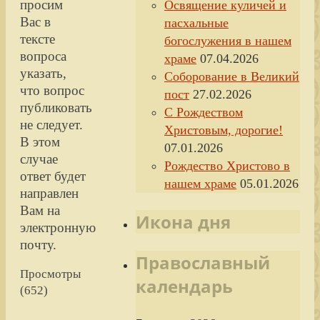
просим
Освящение куличей и
Вас в
пасхальные
тексте
богослужения в нашем
вопроса
храме
07.04.2026
указать,
Соборование в Великий
что вопрос
пост
27.02.2026
публиковать
С Рождеством
не следует.
Христовым, дорогие!
В этом
07.01.2026
случае
Рождество Христово в
ответ будет
нашем храме
05.01.2026
направлен
Вам на
Икона дня
электронную
почту.
Православный
Просмотры
календарь
(652)