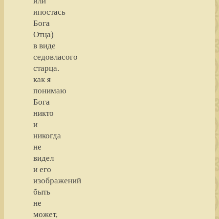
или
ипостась
Бога
Отца)
в виде
седовласого
старца.
как я
понимаю
Бога
никто
и
никогда
не
видел
и его
изображений
быть
не
может,