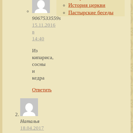
История церкви
Пастырские беседы
9067533559s
15.11.2016
в
14:40
Из
кипариса,
сосны
и
кедра
Ответить
Наталья
18.04.2017