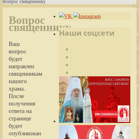
Вопрос священнику
Вопрос
священнику
Наши соцсети
Ваш
вопрос
будет
направлен
священникам
нашего
храма.
После
получения
ответа на
странице
будет
опубликован