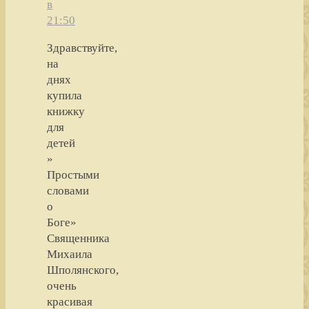
в
21:50
Здравствуйте,
на
днях
купила
книжку
для
детей
»
Простыми
словами
о
Боге»
Священника
Михаила
Шполянского,
очень
красивая