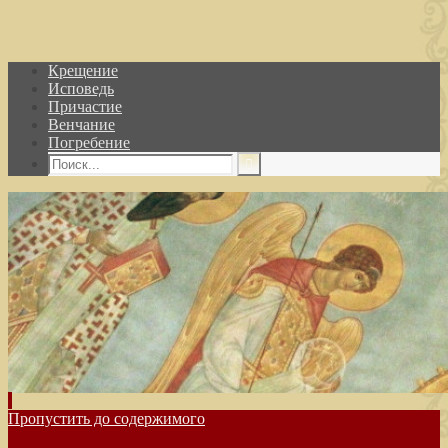
Крещение
Исповедь
Причастие
Венчание
Погребение
Пропустить до содержимого
Георгиевский