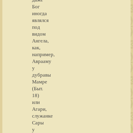
Бог
иногда
являлся
под
видом
Ангела,
как,
например,
Аврааму
у
дубравы
Мамре
(Быт.
18)
или
Агари,
служанке
Сары
у