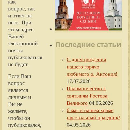
как
вопрос, так
и ответ на
него. При
этом адрес
Вашей
Последние статьи
электронной
почты
публиковаться
С днем рождения
не будет.
нашего горячо
любимого о. Антония!
Если Ваш
17.07.2026
вопрос
Паломничество к
является
святыням Ростова
личным и
Великого
04.06.2026
Вы не
6 мая в нашем храме
желаете,
престольный праздник!
чтобы он
публиковался,
04.05.2026