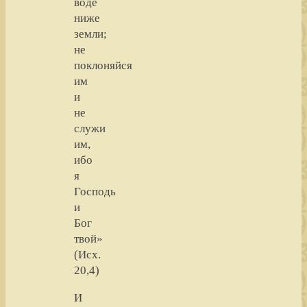
воде
ниже
земли;
не
поклоняйся
им
и
не
служи
им,
ибо
я
Господь
и
Бог
твой»
(Исх.
20,4)
И