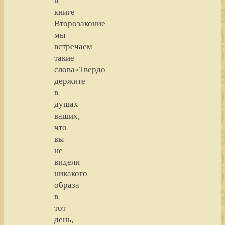
в
книге
Второзаконие
мы
встречаем
такие
слова«Твердо
держите
в
душах
ваших,
что
вы
не
видели
никакого
образа
в
тот
день,