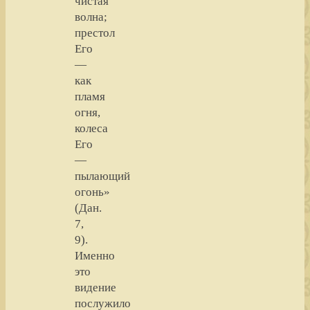
чистая
волна;
престол
Его
—
как
пламя
огня,
колеса
Его
—
пылающий
огонь»
(Дан.
7,
9).
Именно
это
видение
послужило