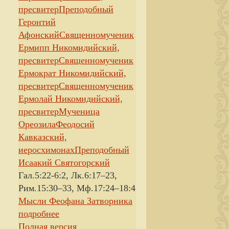
пресвитер
Преподобный
Геронтий
Афонский
Священномученик
Ермипп Никомидийский,
пресвитер
Священномученик
Ермократ Никомидийский,
пресвитер
Священномученик
Ермолай Никомидийский,
пресвитер
Мученица
Ореозила
Феодосий
Кавказский,
иеросхимонах
Преподобный
Исаакий Святогорский
Гал.5:22-6:2, Лк.6:17–23,
Рим.15:30–33, Мф.17:24–18:4
Мысли Феофана Затворника
подробнее
Полная версия