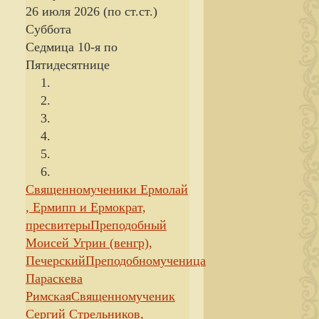
26 июля 2026 (по ст.ст.)
Суббота
Седмица 10-я по
Пятидесятнице
Священномученики Ермолай
, Ермипп и Ермократ,
пресвитеры
Преподобный
Моисей Угрин (венгр),
Печерский
Преподобномученица
Параскева
Римская
Священномученик
Сергий Стрельников,