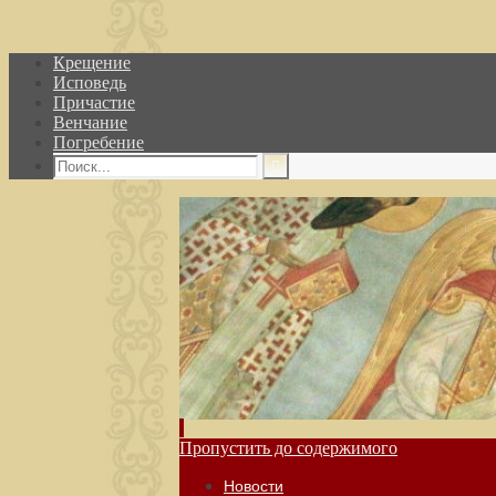
Крещение
Исповедь
Причастие
Венчание
Погребение
Пропустить до содержимого
Георг
Новости